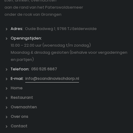
Eten, drinken, overnachten
aan de rand van het Paterswoldsemeer
onder de rook van Groningen
Adres:
Oude Badweg 1, 9766 TJ Eelderwolde
Openingstijden:
10.00 – 22.00 uur (woensdag t/m zondag)
Maandag & dinsdag gesloten (behalve voor vergaderingen
en partijen)
Telefoon:
050 525 6867
E-mail:
info@scandinavischdorp.nl
Home
Restaurant
Overnachten
Over ons
Contact